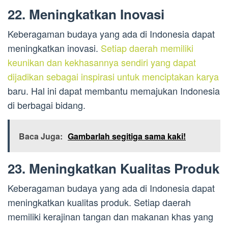
22. Meningkatkan Inovasi
Keberagaman budaya yang ada di Indonesia dapat
meningkatkan inovasi.
Setiap daerah memiliki
keunikan dan kekhasannya sendiri yang dapat
dijadikan sebagai inspirasi untuk menciptakan karya
baru. Hal ini dapat membantu memajukan Indonesia
di berbagai bidang.
Baca Juga:
Gambarlah segitiga sama kaki!
23. Meningkatkan Kualitas Produk
Keberagaman budaya yang ada di Indonesia dapat
meningkatkan kualitas produk. Setiap daerah
memiliki kerajinan tangan dan makanan khas yang