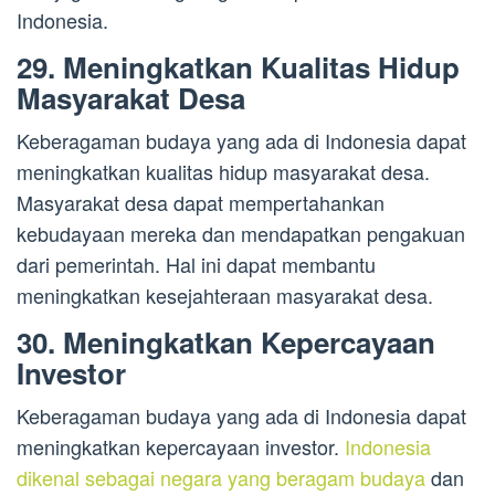
Indonesia.
29. Meningkatkan Kualitas Hidup
Masyarakat Desa
Keberagaman budaya yang ada di Indonesia dapat
meningkatkan kualitas hidup masyarakat desa.
Masyarakat desa dapat mempertahankan
kebudayaan mereka dan mendapatkan pengakuan
dari pemerintah. Hal ini dapat membantu
meningkatkan kesejahteraan masyarakat desa.
30. Meningkatkan Kepercayaan
Investor
Keberagaman budaya yang ada di Indonesia dapat
meningkatkan kepercayaan investor.
Indonesia
dikenal sebagai negara yang beragam budaya
dan