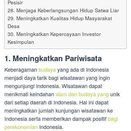
Pesisir
28. Menjaga Keberlangsungan Hidup Satwa Liar
29. Meningkatkan Kualitas Hidup Masyarakat
Desa
30. Meningkatkan Kepercayaan Investor
Kesimpulan
1. Meningkatkan Pariwisata
Keberagaman
budaya
yang ada di Indonesia
menjadi daya tarik bagi wisatawan yang ingin
mengunjungi Indonesia. Wisatawan dapat
menikmati keindahan
alam dan budaya yang
unik
dari setiap daerah di Indonesia. Hal ini dapat
meningkatkan jumlah kunjungan wisatawan ke
Indonesia serta memberikan dampak positif
bagi
perekonomian
Indonesia.