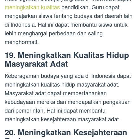
meningkatkan kualitas
pendidikan. Guru dapat
mengajarkan siswa tentang budaya dari daerah lain
di Indonesia. Hal ini dapat membantu siswa untuk
lebih menghargai perbedaan dan saling
menghormati.
19. Meningkatkan Kualitas Hidup
Masyarakat Adat
Keberagaman budaya yang ada di Indonesia dapat
meningkatkan kualitas hidup masyarakat adat.
Masyarakat adat dapat mempertahankan
kebudayaan mereka dan mendapatkan pengakuan
dari pemerintah. Hal ini dapat membantu
meningkatkan kesejahteraan masyarakat adat.
20. Meningkatkan Kesejahteraan