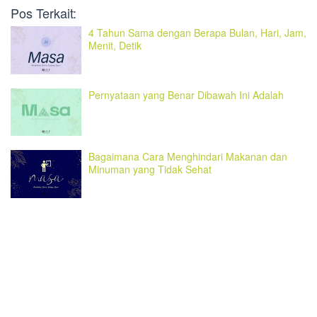
Pos Terkait:
4 Tahun Sama dengan Berapa Bulan, Hari, Jam,
Menit, Detik
Pernyataan yang Benar Dibawah Ini Adalah
Bagaimana Cara Menghindari Makanan dan
Minuman yang Tidak Sehat