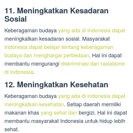
11. Meningkatkan Kesadaran
Sosial
Keberagaman budaya
yang ada di Indonesia dapat
meningkatkan kesadaran sosial. Masyarakat
Indonesia dapat belajar tentang keberagaman
budaya dan menghargai perbedaan
. Hal ini dapat
membantu mengurangi
diskriminasi dan rasialisme
di Indonesia
.
12. Meningkatkan Kesehatan
Keberagaman budaya
yang ada di Indonesia dapat
meningkatkan kesehatan
. Setiap daerah memiliki
makanan khas
yang sehat dan
bergizi. Hal ini dapat
membantu masyarakat Indonesia untuk hidup lebih
sehat.