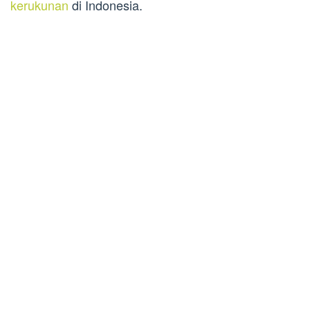
kerukunan
di Indonesia.