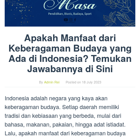
Apakah Manfaat dari
Keberagaman Budaya yang
Ada di Indonesia? Temukan
Jawabannya di Sini
By
Admin Rei
Posted on
18 July 2023
Indonesia adalah negara yang kaya akan
keberagaman budaya. Setiap daerah memiliki
tradisi dan kebiasaan yang berbeda, mulai dari
bahasa, makanan, pakaian, hingga adat istiadat.
Lalu, apakah manfaat dari keberagaman budaya