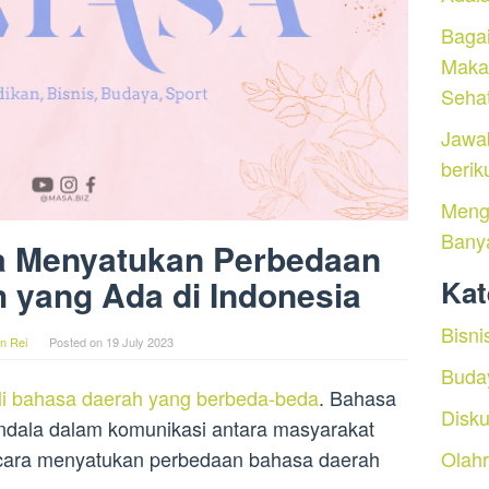
Baga
Maka
Seha
Jawa
berik
Menga
Bany
a Menyatukan Perbedaan
 yang Ada di Indonesia
Kat
Bisni
n Rei
Posted on
19 July 2023
Buda
li bahasa daerah yang berbeda-beda
. Bahasa
Disku
kendala dalam komunikasi antara masyarakat
Olah
cara menyatukan perbedaan bahasa daerah