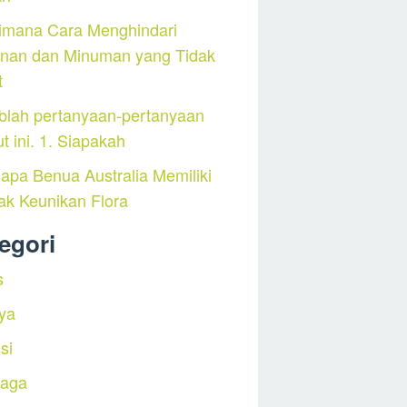
imana Cara Menghindari
nan dan Minuman yang Tidak
t
blah pertanyaan-pertanyaan
ut ini. 1. Siapakah
pa Benua Australia Memiliki
ak Keunikan Flora
egori
s
ya
si
raga