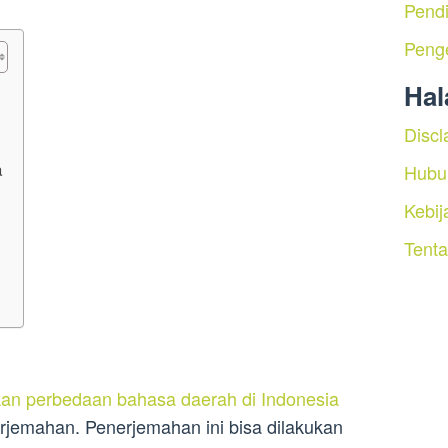
Pendi
Peng
Ha
Discl
a
Hubu
Kebij
Tent
an perbedaan bahasa daerah di Indonesia
jemahan. Penerjemahan ini bisa dilakukan