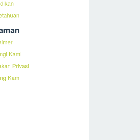
dikan
etahuan
laman
aimer
ngi Kami
akan Privasi
ang Kami