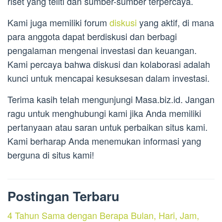
riset yang teliti dan sumber-sumber terpercaya.
Kami juga memiliki forum
diskusi
yang aktif, di mana
para anggota dapat berdiskusi dan berbagi
pengalaman mengenai investasi dan keuangan.
Kami percaya bahwa diskusi dan kolaborasi adalah
kunci untuk mencapai kesuksesan dalam investasi.
Terima kasih telah mengunjungi Masa.biz.id. Jangan
ragu untuk menghubungi kami jika Anda memiliki
pertanyaan atau saran untuk perbaikan situs kami.
Kami berharap Anda menemukan informasi yang
berguna di situs kami!
Postingan Terbaru
4 Tahun Sama dengan Berapa Bulan, Hari, Jam,