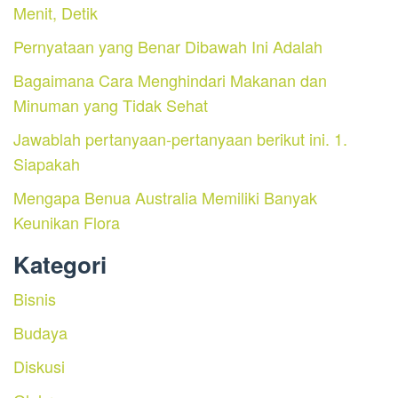
Menit, Detik
Pernyataan yang Benar Dibawah Ini Adalah
Bagaimana Cara Menghindari Makanan dan
Minuman yang Tidak Sehat
Jawablah pertanyaan-pertanyaan berikut ini. 1.
Siapakah
Mengapa Benua Australia Memiliki Banyak
Keunikan Flora
Kategori
Bisnis
Budaya
Diskusi