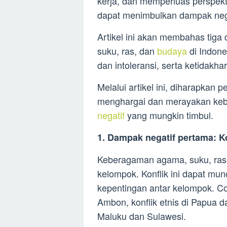
kerja, dan memperluas perspekti
dapat menimbulkan dampak nega
Artikel ini akan membahas tig
suku, ras, dan
budaya
di Indones
dan intoleransi, serta ketidakh
Melalui artikel ini, diharapka
menghargai dan merayakan ke
negatif
yang mungkin timbul.
1. Dampak negatif pertama: K
Keberagaman agama, suku, ras,
kelompok. Konflik ini dapat mun
kepentingan antar kelompok. C
Ambon, konflik etnis di Papua da
Maluku dan Sulawesi.