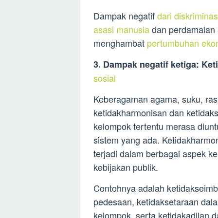
Dampak negatif
dari diskrimina
asasi manusia
dan perdamaian so
menghambat
pertumbuhan ekon
3. Dampak negatif ketiga: K
sosial
Keberagaman agama, suku, ras
ketidakharmonisan dan ketidakse
kelompok tertentu merasa diunt
sistem yang ada. Ketidakharmo
terjadi dalam berbagai aspek k
kebijakan publik.
Contohnya adalah ketidakseim
pedesaan, ketidaksetaraan dal
kelompok, serta ketidakadilan d