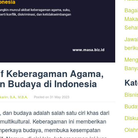
Baga
Maka
Seha
Jawa
berik
Menga
Bany
if Keberagaman Agama,
n Budaya di Indonesia
Kat
Bisni
arim, B.A., M.B.A.
Posted on
31 May 2023
Buda
dan budaya adalah salah satu ciri khas dari
Disku
multikultural. Keberagaman ini memberikan
Olah
emperkaya budaya, membuka kesempatan