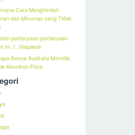
imana Cara Menghindari
nan dan Minuman yang Tidak
t
blah pertanyaan-pertanyaan
ut ini. 1. Siapakah
pa Benua Australia Memiliki
ak Keunikan Flora
egori
s
ya
si
raga