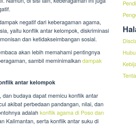
f. Namun, di sisi lain, keberagaman ini juga
Pendi
tif.
Peng
a dampak negatif dari keberagaman agama,
Ha
ia, yaitu konflik antar kelompok, diskriminasi
armonisan dan ketidakseimbangan sosial.
Discl
n pembaca akan lebih memahami pentingnya
Hubu
beragaman, sambil meminimalkan
dampak
Kebij
Tent
onflik antar kelompok
 dan budaya dapat memicu konflik antar
cul akibat perbedaan pandangan, nilai, dan
ontohnya adalah
konflik agama di Poso dan
n Kalimantan, serta konflik antar suku di