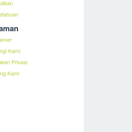
dikan
etahuan
laman
aimer
ngi Kami
akan Privasi
ang Kami