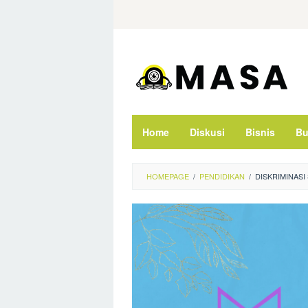
Skip
to
content
Home
Diskusi
Bisnis
Bu
HOMEPAGE
/
PENDIDIKAN
/
DISKRIMINASI