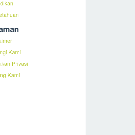
dikan
etahuan
laman
aimer
ngi Kami
akan Privasi
ang Kami