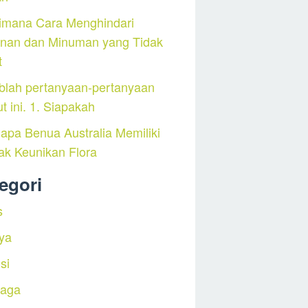
imana Cara Menghindari
nan dan Minuman yang Tidak
t
blah pertanyaan-pertanyaan
ut ini. 1. Siapakah
pa Benua Australia Memiliki
ak Keunikan Flora
egori
s
ya
si
raga