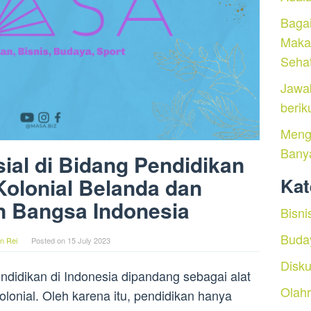
Baga
Maka
Seha
Jawa
berik
Menga
Bany
sial di Bidang Pendidikan
olonial Belanda dan
Kat
n Bangsa Indonesia
Bisni
Buda
n Rei
Posted on
15 July 2023
Disku
ndidikan di Indonesia dipandang sebagai alat
Olah
onial. Oleh karena itu, pendidikan hanya