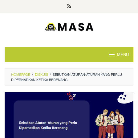
Skip
to
content
MENU
HOMEPAGE
/
DISKUSI
/
SEBUTKAN ATURAN-ATURAN YANG PERLU
DIPERHATIKAN KETIKA BERENANG