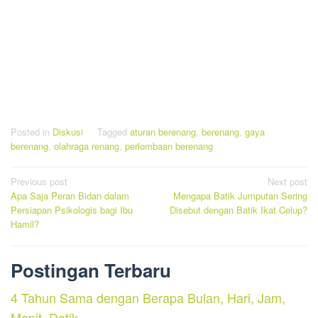
Posted in
Diskusi
Tagged
aturan berenang
,
berenang
,
gaya
berenang
,
olahraga renang
,
perlombaan berenang
Post
Previous post
Next post
Apa Saja Peran Bidan dalam
Mengapa Batik Jumputan Sering
navigation
Persiapan Psikologis bagi Ibu
Disebut dengan Batik Ikat Celup?
Hamil?
Postingan Terbaru
4 Tahun Sama dengan Berapa Bulan, Hari, Jam,
Menit, Detik