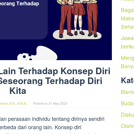
Baga
Maka
Seha
Jawa
berik
Menga
Bany
ain Terhadap Konsep Diri
Seseorang Terhadap Diri
Kat
Kita
Bisni
Buda
arim, B.A., M.B.A.
Posted on
31 May 2023
Disku
n perasaan individu tentang dirinya sendiri
Olah
rbeda dari orang lain. Konsep diri