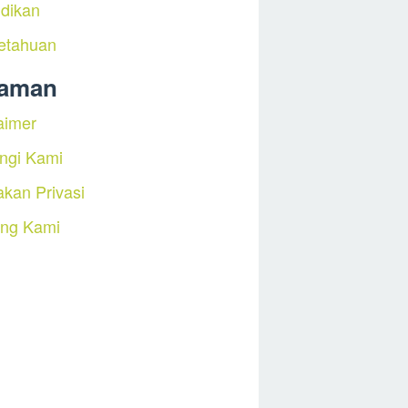
dikan
etahuan
laman
aimer
ngi Kami
akan Privasi
ang Kami