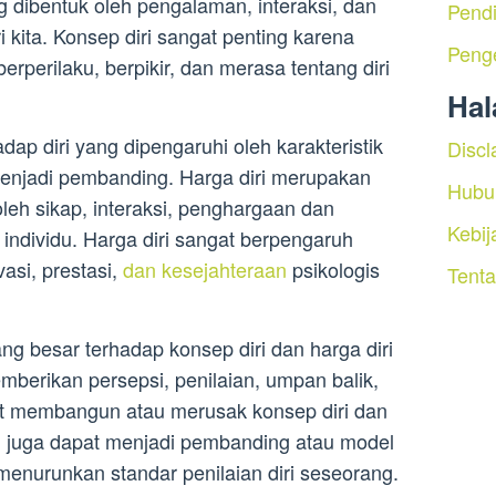
g dibentuk oleh pengalaman, interaksi, dan
Pendi
ri kita. Konsep diri sangat penting karena
Peng
perilaku, berpikir, dan merasa tentang diri
Ha
adap diri yang dipengaruhi oleh karakteristik
Discl
 menjadi pembanding. Harga diri merupakan
Hubu
oleh sikap, interaksi, penghargaan dan
Kebij
individu. Harga diri sangat berpengaruh
asi, prestasi,
dan kesejahteraan
psikologis
Tent
ng besar terhadap konsep diri dan harga diri
mberikan persepsi, penilaian, umpan balik,
pat membangun atau merusak konsep diri dan
in juga dapat menjadi pembanding atau model
enurunkan standar penilaian diri seseorang.