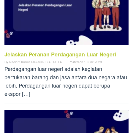
Jelaskan Peranan Perdagangan Luar Negeri
By
Nadiem Kurnia Makarim, B.A., M.B.A.
Posted on
1 June 2023
Perdagangan luar negeri adalah kegiatan
pertukaran barang dan jasa antara dua negara atau
lebih. Perdagangan luar negeri dapat berupa
ekspor […]