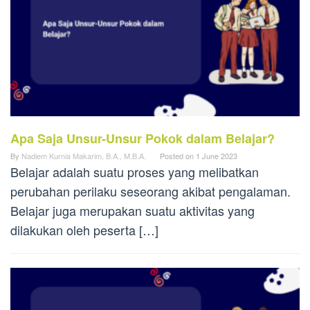
Apa Saja Unsur-Unsur Pokok dalam Belajar?
By
Nadiem Kurnia Makarim, B.A., M.B.A.
Posted on
1 June 2023
Belajar adalah suatu proses yang melibatkan
perubahan perilaku seseorang akibat pengalaman.
Belajar juga merupakan suatu aktivitas yang
dilakukan oleh peserta […]