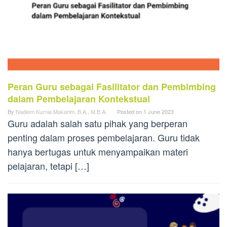
Peran Guru sebagai Fasilitator dan Pembimbing
dalam Pembelajaran Kontekstual
By
Nadiem Kurnia Makarim, B.A., M.B.A.
Posted on
1 June 2023
Guru adalah salah satu pihak yang berperan
penting dalam proses pembelajaran. Guru tidak
hanya bertugas untuk menyampaikan materi
pelajaran, tetapi […]