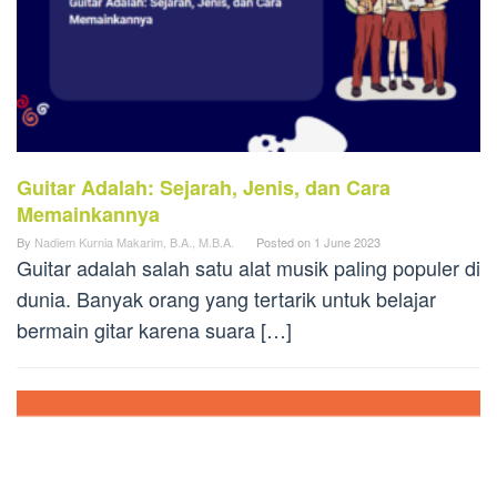
Guitar Adalah: Sejarah, Jenis, dan Cara
Memainkannya
By
Nadiem Kurnia Makarim, B.A., M.B.A.
Posted on
1 June 2023
Guitar adalah salah satu alat musik paling populer di
dunia. Banyak orang yang tertarik untuk belajar
bermain gitar karena suara […]