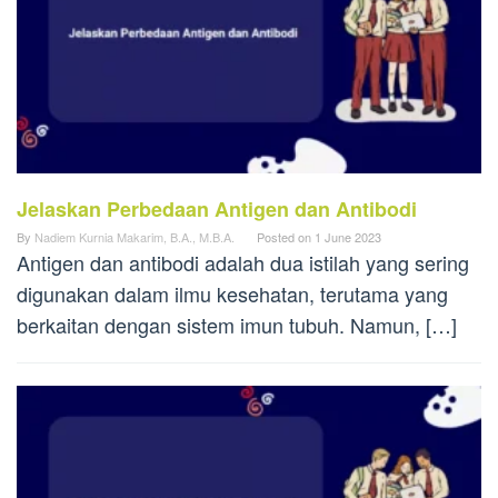
Jelaskan Perbedaan Antigen dan Antibodi
By
Nadiem Kurnia Makarim, B.A., M.B.A.
Posted on
1 June 2023
Antigen dan antibodi adalah dua istilah yang sering
digunakan dalam ilmu kesehatan, terutama yang
berkaitan dengan sistem imun tubuh. Namun, […]