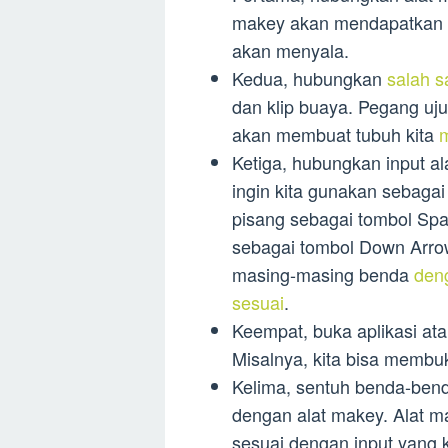
makey akan mendapatkan d
akan menyala.
Kedua, hubungkan
salah s
dan klip buaya. Pegang uju
akan membuat tubuh kita
m
Ketiga, hubungkan input a
ingin kita gunakan sebagai
pisang sebagai tombol Spa
sebagai tombol Down Arrow
masing-masing benda
deng
sesuai
.
Keempat, buka aplikasi a
Misalnya, kita bisa membu
Kelima, sentuh benda-bend
dengan alat makey. Alat ma
sesuai dengan input yang 