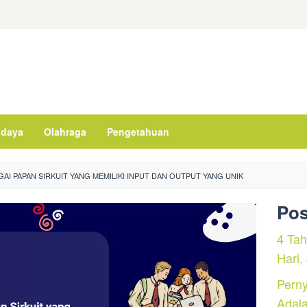
daya
Olahraga
Pengetahuan
AI PAPAN SIRKUIT YANG MEMILIKI INPUT DAN OUTPUT YANG UNIK
Pos
4 Ta
Hari,
Perny
Adal