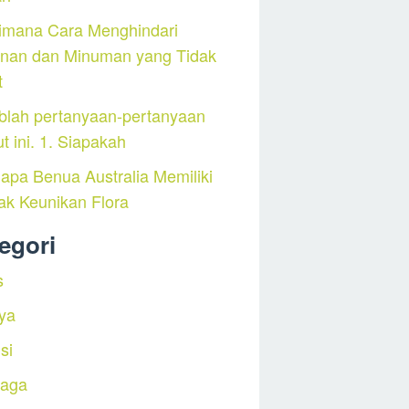
imana Cara Menghindari
nan dan Minuman yang Tidak
t
blah pertanyaan-pertanyaan
ut ini. 1. Siapakah
pa Benua Australia Memiliki
ak Keunikan Flora
egori
s
ya
si
raga