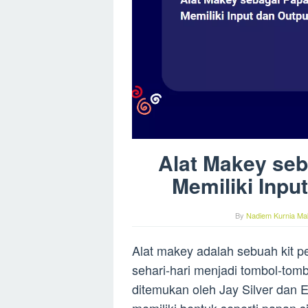
Alat Makey seb
Memiliki Inpu
By
Nadiem Kurnia Mak
Alat makey adalah sebuah kit
sehari-hari menjadi tombol-tomb
ditemukan oleh Jay Silver dan 
memiliki bentuk seperti papan si