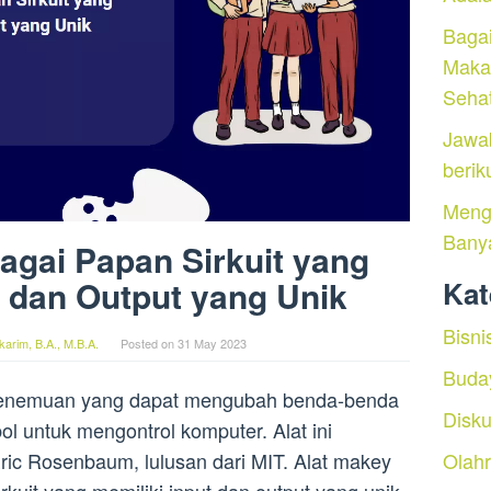
Baga
Maka
Seha
Jawa
berik
Menga
Bany
agai Papan Sirkuit yang
t dan Output yang Unik
Kat
Bisni
arim, B.A., M.B.A.
Posted on
31 May 2023
Buda
 penemuan yang dapat mengubah benda-benda
Disku
ol untuk mengontrol komputer. Alat ini
Eric Rosenbaum, lulusan dari MIT. Alat makey
Olah
rkuit yang memiliki input dan output yang unik.