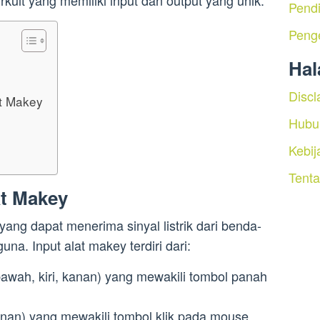
Pendi
Peng
Ha
Discl
t Makey
Hubu
Kebij
Tent
at Makey
yang dapat menerima sinyal listrik dari benda-
na. Input alat makey terdiri dari:
bawah, kiri, kanan) yang mewakili tombol panah
kanan) yang mewakili tombol klik pada mouse.