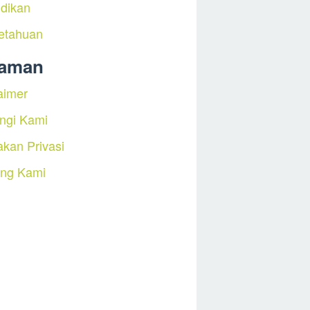
dikan
etahuan
laman
aimer
ngi Kami
akan Privasi
ang Kami