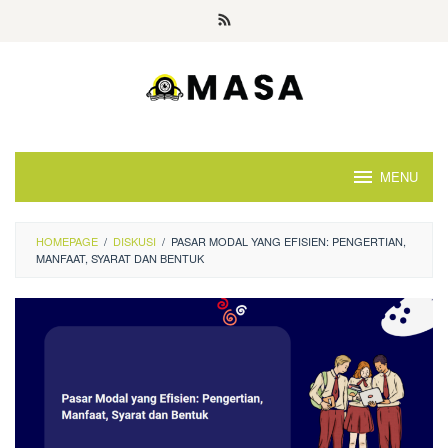
Skip
to
content
MENU
HOMEPAGE
/
DISKUSI
/
PASAR MODAL YANG EFISIEN: PENGERTIAN,
MANFAAT, SYARAT DAN BENTUK