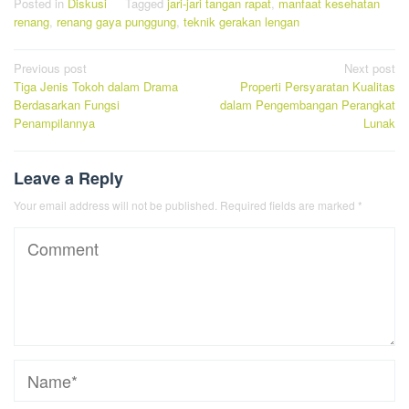
Posted in
Diskusi
Tagged
jari-jari tangan rapat
,
manfaat kesehatan
renang
,
renang gaya punggung
,
teknik gerakan lengan
Post
Previous post
Next post
Tiga Jenis Tokoh dalam Drama
Properti Persyaratan Kualitas
navigation
Berdasarkan Fungsi
dalam Pengembangan Perangkat
Penampilannya
Lunak
Leave a Reply
Your email address will not be published.
Required fields are marked
*