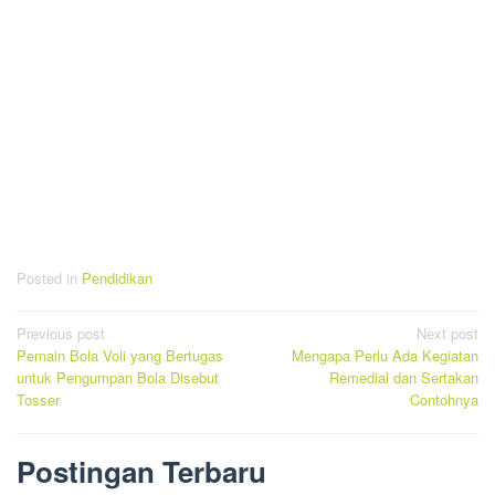
Posted in
Pendidikan
Post
Previous post
Next post
Pemain Bola Voli yang Bertugas
Mengapa Perlu Ada Kegiatan
navigation
untuk Pengumpan Bola Disebut
Remedial dan Sertakan
Tosser
Contohnya
Postingan Terbaru