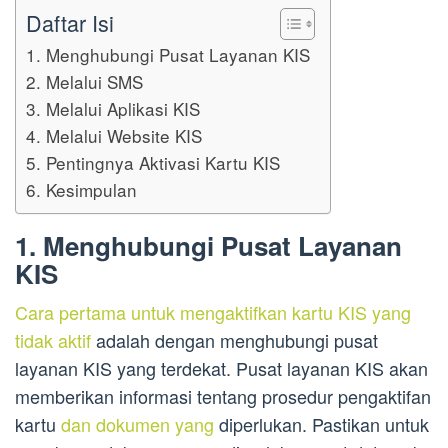
Daftar Isi
1. Menghubungi Pusat Layanan KIS
2. Melalui SMS
3. Melalui Aplikasi KIS
4. Melalui Website KIS
5. Pentingnya Aktivasi Kartu KIS
6. Kesimpulan
1. Menghubungi Pusat Layanan
KIS
Cara pertama untuk mengaktifkan kartu KIS yang
tidak aktif
adalah dengan menghubungi pusat
layanan KIS yang terdekat. Pusat layanan KIS akan
memberikan informasi tentang prosedur pengaktifan
kartu
dan dokumen yang
diperlukan. Pastikan untuk