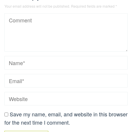
Your email address will not be published.
Required fields are marked
*
Save my name, email, and website in this browser
for the next time I comment.