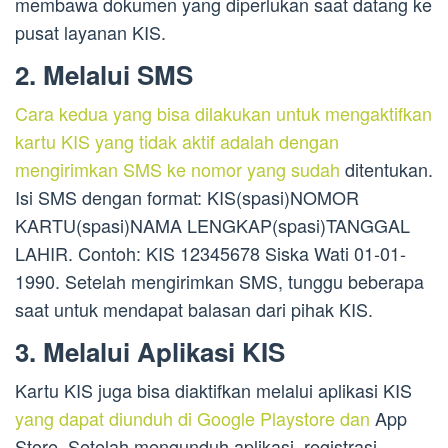
membawa dokumen yang diperlukan saat datang ke
pusat layanan KIS.
2. Melalui SMS
Cara kedua yang bisa dilakukan untuk mengaktifkan
kartu KIS yang tidak aktif adalah dengan
mengirimkan SMS ke nomor yang sudah
ditentukan.
Isi SMS dengan format: KIS(spasi)NOMOR
KARTU(spasi)NAMA LENGKAP(spasi)TANGGAL
LAHIR. Contoh: KIS 12345678 Siska Wati 01-01-
1990. Setelah mengirimkan SMS, tunggu beberapa
saat untuk mendapat balasan dari pihak KIS.
3. Melalui Aplikasi KIS
Kartu KIS juga bisa diaktifkan melalui aplikasi KIS
yang dapat diunduh di Google Playstore dan
App
Store. Setelah mengunduh aplikasi, registrasi