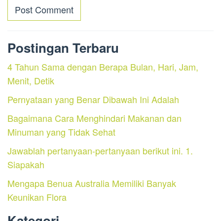
Postingan Terbaru
4 Tahun Sama dengan Berapa Bulan, Hari, Jam,
Menit, Detik
Pernyataan yang Benar Dibawah Ini Adalah
Bagaimana Cara Menghindari Makanan dan
Minuman yang Tidak Sehat
Jawablah pertanyaan-pertanyaan berikut ini. 1.
Siapakah
Mengapa Benua Australia Memiliki Banyak
Keunikan Flora
Kategori