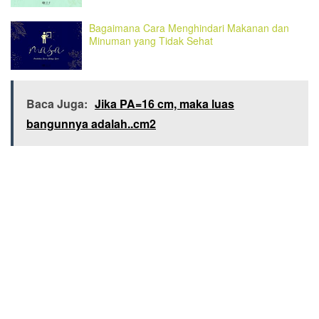
Bagaimana Cara Menghindari Makanan dan
Minuman yang Tidak Sehat
Baca Juga:
Jika PA=16 cm, maka luas
bangunnya adalah..cm2