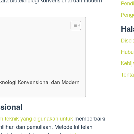
ntara bioteknologi konvensional dan modern
Pendi
Peng
Ha
Discl
Hubu
Kebij
Tent
knologi Konvensional dan Modern
sional
h teknik yang digunakan untuk
memperbaiki
milihan dan pemuliaan. Metode ini telah