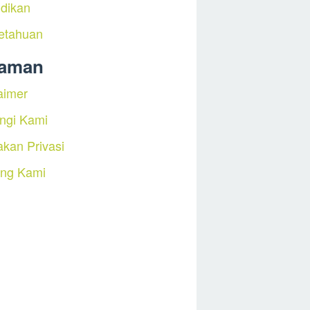
dikan
etahuan
laman
aimer
ngi Kami
akan Privasi
ang Kami