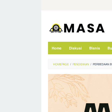
Skip
to
content
Home
Diskusi
Bisnis
Bu
HOMEPAGE
/
PENDIDIKAN
/
PERBEDAAN B