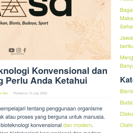
Baga
Maka
Seha
Jawa
berik
Menga
Bany
knologi Konvensional dan
 Perlu Anda Ketahui
Kat
Bisni
n Rei
Posted on
10 July 2023
Buda
 mempelajari tentang penggunaan organisme
Disku
uk atau proses yang berguna untuk manusia.
Olah
u bioteknologi konvensional
dan modern
.