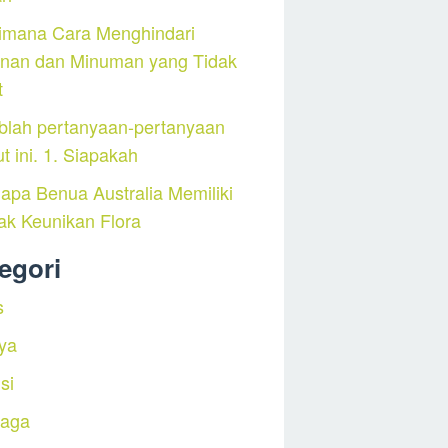
imana Cara Menghindari
nan dan Minuman yang Tidak
t
blah pertanyaan-pertanyaan
ut ini. 1. Siapakah
pa Benua Australia Memiliki
ak Keunikan Flora
egori
s
ya
si
raga