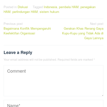
Posted in
Diskusi
Tagged
Indonesia
,
pembela HAM
,
penegakan
HAM
,
perlindungan HAM
,
sistem hukum
Post
Previous post
Next post
Bagaimana Konflik Mempengaruhi
Gerakan Khas Renang Gaya
navigation
Keefektifan Organisasi
Kupu-Kupu yang Tidak Ada di
Gaya Lainnya
Leave a Reply
Your email address will not be published.
Required fields are marked
*