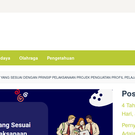
daya
Olahraga
Pengetahuan
YANG SESUAI DENGAN PRINSIP PELAKSANAAN PROJEK PENGUATAN PROFIL PELAJ
Pos
4 Ta
Hari,
Perny
Adal