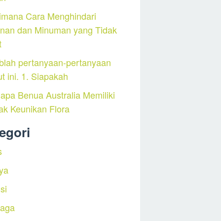
imana Cara Menghindari
nan dan Minuman yang Tidak
t
blah pertanyaan-pertanyaan
ut ini. 1. Siapakah
pa Benua Australia Memiliki
ak Keunikan Flora
egori
s
ya
si
raga