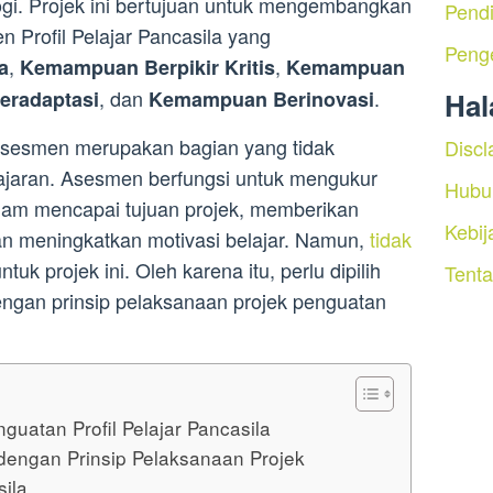
gi. Projek ini bertujuan untuk mengembangkan
Pendi
 Profil Pelajar Pancasila yang
Peng
,
,
a
Kemampuan Berpikir Kritis
Kemampuan
, dan
.
Ha
radaptasi
Kemampuan Berinovasi
 asesmen merupakan bagian yang tidak
Discl
lajaran. Asesmen berfungsi untuk mengukur
Hubu
lam mencapai tujuan projek, memberikan
Kebij
dan meningkatkan motivasi belajar. Namun,
tidak
ntuk projek ini. Oleh karena itu, perlu dipilih
Tent
ngan prinsip pelaksanaan projek penguatan
guatan Profil Pelajar Pancasila
engan Prinsip Pelaksanaan Projek
sila