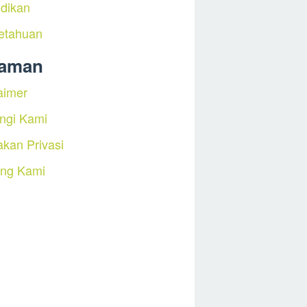
dikan
etahuan
laman
aimer
ngi Kami
akan Privasi
ang Kami