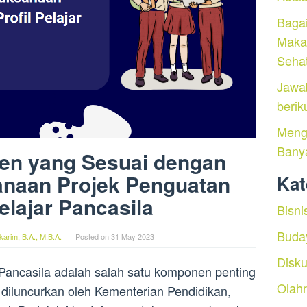
Baga
Maka
Seha
Jawa
berik
Menga
Bany
en yang Sesuai dengan
anaan Projek Penguatan
Kat
Pelajar Pancasila
Bisni
Buda
arim, B.A., M.B.A.
Posted on
31 May 2023
Disku
r Pancasila adalah salah satu komponen penting
Olah
diluncurkan oleh Kementerian Pendidikan,