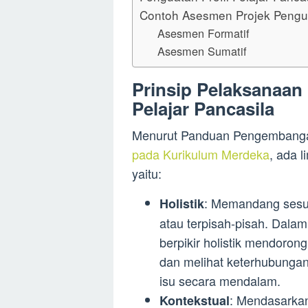
Contoh Asesmen Projek Penguat
Asesmen Formatif
Asesmen Sumatif
Prinsip Pelaksanaan 
Pelajar Pancasila
Menurut Panduan Pengembangan 
pada Kurikulum Merdeka
, ada l
yaitu:
: Memandang sesua
Holistik
atau terpisah-pisah. Dala
berpikir holistik mendoron
dan melihat keterhubunga
isu secara mendalam.
: Mendasarka
Kontekstual