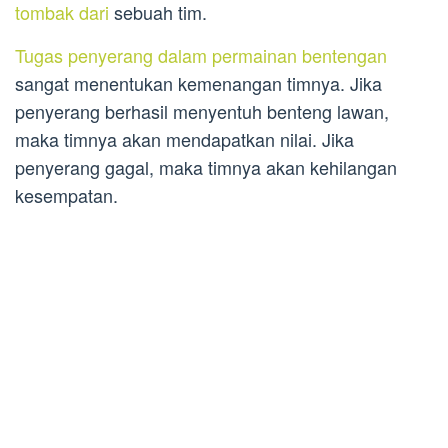
tombak dari
sebuah tim.
Tugas penyerang dalam permainan bentengan
sangat menentukan kemenangan timnya. Jika
penyerang berhasil menyentuh benteng lawan,
maka timnya akan mendapatkan nilai. Jika
penyerang gagal, maka timnya akan kehilangan
kesempatan.