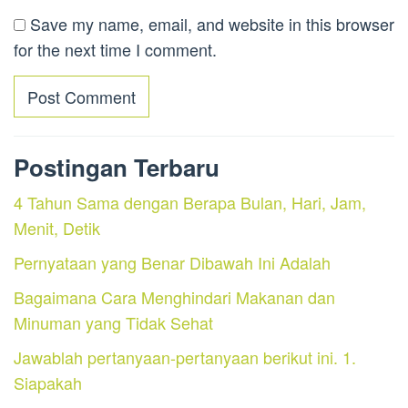
Save my name, email, and website in this browser
for the next time I comment.
Postingan Terbaru
4 Tahun Sama dengan Berapa Bulan, Hari, Jam,
Menit, Detik
Pernyataan yang Benar Dibawah Ini Adalah
Bagaimana Cara Menghindari Makanan dan
Minuman yang Tidak Sehat
Jawablah pertanyaan-pertanyaan berikut ini. 1.
Siapakah