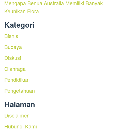
Mengapa Benua Australia Memiliki Banyak
Keunikan Flora
Kategori
Bisnis
Budaya
Diskusi
Olahraga
Pendidikan
Pengetahuan
Halaman
Disclaimer
Hubungi Kami