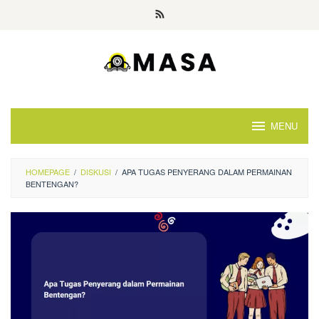
Skip
to
content
MENU
HOMEPAGE
/
DISKUSI
/
APA TUGAS PENYERANG DALAM PERMAINAN
BENTENGAN?