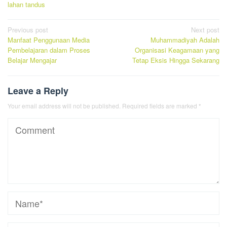
lahan tandus
Post
Previous post
Next post
Manfaat Penggunaan Media
Muhammadiyah Adalah
navigation
Pembelajaran dalam Proses
Organisasi Keagamaan yang
Belajar Mengajar
Tetap Eksis Hingga Sekarang
Leave a Reply
Your email address will not be published.
Required fields are marked
*