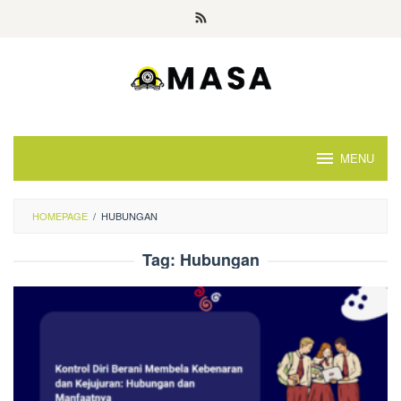
Skip
to
content
MENU
HOMEPAGE
/
HUBUNGAN
Tag:
Hubungan