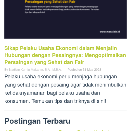
Sikap Pelaku Usaha Ekonomi dalam Menjalin
Hubungan dengan Pesaingnya: Mengoptimalkan
Persaingan yang Sehat dan Fair
By
Nadiem Kurnia Makarim, B.A., M.B.A.
Posted on
31 May 2023
Pelaku usaha ekonomi perlu menjaga hubungan
yang sehat dengan pesaing agar tidak menimbulkan
ketidaknyamanan bagi pelaku usaha dan
konsumen. Temukan tips dan triknya di sini!
Postingan Terbaru