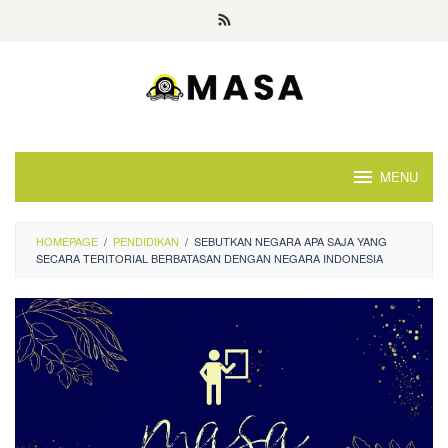
Skip
to
content
MENU
HOMEPAGE
/
PENDIDIKAN
/
SEBUTKAN NEGARA APA SAJA YANG
SECARA TERITORIAL BERBATASAN DENGAN NEGARA INDONESIA