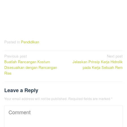
Posted in
Pendidikan
Post
Previous post
Next post
Buatlah Rancangan Kostum
Jelaskan Prinsip Kerja Hidrolik
navigation
Disesuaikan dengan Rancangan
pada Kerja Sebuah Rem
Rias
Leave a Reply
Your email address will not be published.
Required fields are marked
*