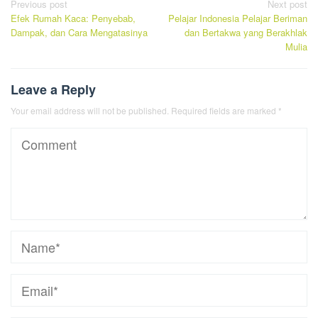
Post
Previous post
Next post
Efek Rumah Kaca: Penyebab,
Pelajar Indonesia Pelajar Beriman
navigation
Dampak, dan Cara Mengatasinya
dan Bertakwa yang Berakhlak
Mulia
Leave a Reply
Your email address will not be published.
Required fields are marked
*