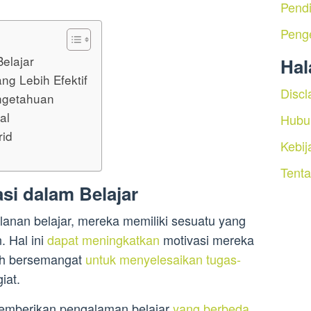
Pendi
Peng
elajar
Ha
g Lebih Efektif
Discl
ngetahuan
al
Hubu
rid
Kebij
Tent
si dalam Belajar
anan belajar, mereka memiliki sesuatu yang
. Hal ini
dapat meningkatkan
motivasi mereka
bih bersemangat
untuk menyelesaikan tugas-
iat.
 memberikan pengalaman belajar
yang berbeda