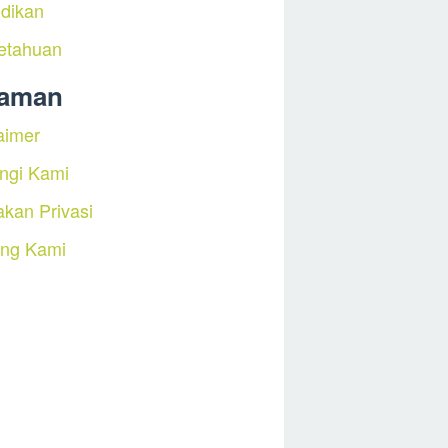
dikan
etahuan
laman
aimer
ngi Kami
akan Privasi
ang Kami