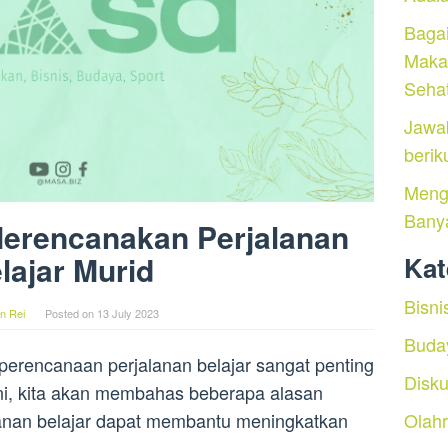
Baga
Maka
Seha
Jawa
berik
Menga
Bany
erencanakan Perjalanan
lajar Murid
Kat
Bisni
n Rei
Posted on
13 July 2023
Buda
erencanaan perjalanan belajar sangat penting
Disku
 ini, kita akan membahas beberapa alasan
Olah
nan belajar dapat membantu meningkatkan