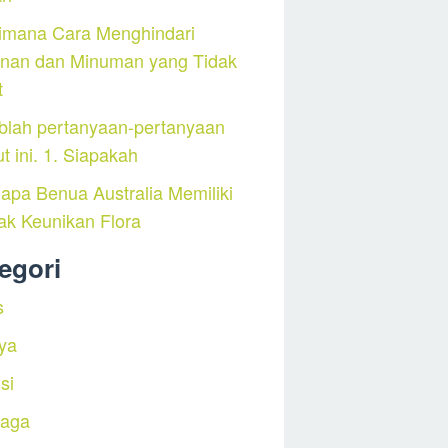
imana Cara Menghindari
nan dan Minuman yang Tidak
t
blah pertanyaan-pertanyaan
ut ini. 1. Siapakah
pa Benua Australia Memiliki
ak Keunikan Flora
egori
s
ya
si
raga