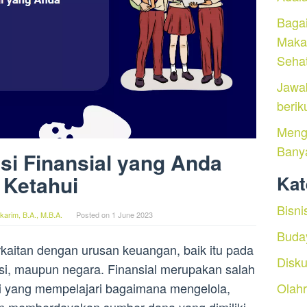
Baga
Maka
Seha
Jawa
berik
Menga
Bany
si Finansial yang Anda
Ketahui
Kat
Bisni
arim, B.A., M.B.A.
Posted on
1 June 2023
Buda
erkaitan dengan urusan keuangan, baik itu pada
Disku
isasi, maupun negara. Finansial merupakan salah
i yang mempelajari bagaimana mengelola,
Olah
n memberdayakan sumber dana yang dimiliki.