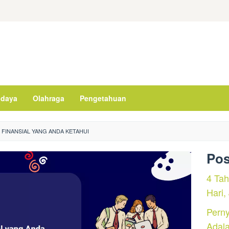
daya
Olahraga
Pengetahuan
 FINANSIAL YANG ANDA KETAHUI
Pos
4 Ta
Hari,
Perny
Adal