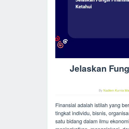
Jelaskan Fung
By
Nadiem Kurnia Mak
Finansial adalah istilah yang b
tingkat individu, bisnis, organ
satu bidang dalam ilmu ekonom
meningkatkan, mengalokasi, da