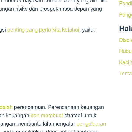
Pendi
itungan risiko dan prospek masa depan yang
Peng
Ha
ngsi
penting yang perlu kita ketahui
, yaitu:
Discl
Hubu
Kebij
Tent
dalah
perencanaan. Perencanaan keuangan
uan keuangan
dan membuat
strategi untuk
uangan membantu kita mengatur
pengeluaran
, serta menyiapkan dana untuk kebutuhan