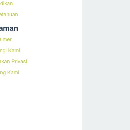
dikan
etahuan
laman
aimer
ngi Kami
akan Privasi
ang Kami