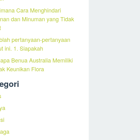
imana Cara Menghindari
nan dan Minuman yang Tidak
t
blah pertanyaan-pertanyaan
ut ini. 1. Siapakah
pa Benua Australia Memiliki
ak Keunikan Flora
egori
s
ya
si
raga