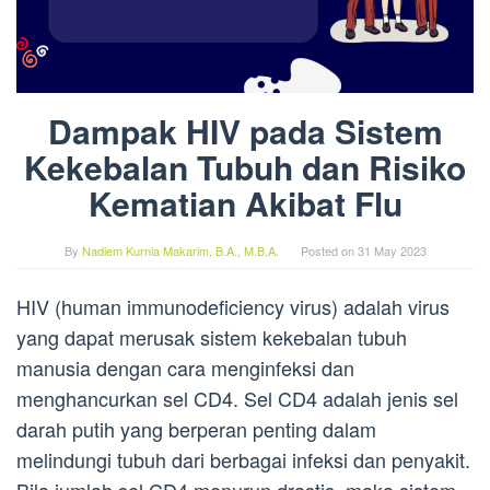
Dampak HIV pada Sistem
Kekebalan Tubuh dan Risiko
Kematian Akibat Flu
By
Nadiem Kurnia Makarim, B.A., M.B.A.
Posted on
31 May 2023
HIV (human immunodeficiency virus) adalah virus
yang dapat merusak sistem kekebalan tubuh
manusia dengan cara menginfeksi dan
menghancurkan sel CD4. Sel CD4 adalah jenis sel
darah putih yang berperan penting dalam
melindungi tubuh dari berbagai infeksi dan penyakit.
Bila jumlah sel CD4 menurun drastis, maka sistem