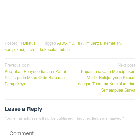
Posted in
Diskusi
Tagged
AIDS
,
flu
,
HIV
,
influenza
,
kematian
,
komplikasi
,
sistem kekebalan tubuh
Post
Previous post
Next post
Kebijakan Penyederhanaan Partai
Bagaimana Cara Menciptakan
navigation
Politik pada Masa Orde Baru dan
Media Belajar yang Sesuai
Dampaknya
dengan Tuntutan Kurikulum dan
Kemampuan Siswa
Leave a Reply
Your email address will not be published.
Required fields are marked
*