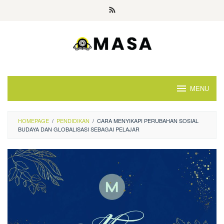
Skip
to
content
MENU
HOMEPAGE
/
PENDIDIKAN
/
CARA MENYIKAPI PERUBAHAN SOSIAL
BUDAYA DAN GLOBALISASI SEBAGAI PELAJAR