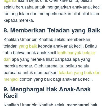
agama
Islam sejak dini. Oleh karena itu, beliau
selalu berusaha untuk mengajarkan anak-anak kecil
tentang Islam dan memperkenalkan nilai-nilai Islam
kepada mereka.
8. Memberikan Teladan yang Baik
Khalifah Umar bin Khattab selalu memberikan
teladan
yang baik
kepada anak-anak kecil. Beliau
tahu bahwa anak-anak kecil
lebih banyak belajar
dari
apa yang mereka lihat daripada apa yang
mereka dengar. Oleh karena itu, beliau selalu
berusaha untuk memberikan
teladan yang baik dan
menjadi
contoh yang baik bagi anak-anak kecil.
9. Menghargai Hak Anak-Anak
Kecil
Khalifah Umar bin Khattab selalu menghargai hak