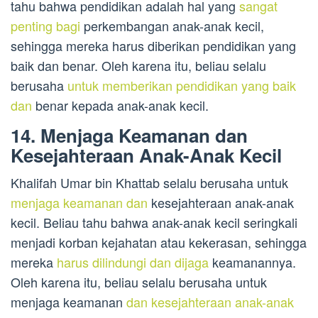
tahu bahwa pendidikan adalah hal yang
sangat
penting bagi
perkembangan anak-anak kecil,
sehingga mereka harus diberikan pendidikan yang
baik dan benar. Oleh karena itu, beliau selalu
berusaha
untuk memberikan pendidikan yang baik
dan
benar kepada anak-anak kecil.
14. Menjaga Keamanan dan
Kesejahteraan Anak-Anak Kecil
Khalifah Umar bin Khattab selalu berusaha untuk
menjaga keamanan dan
kesejahteraan anak-anak
kecil. Beliau tahu bahwa anak-anak kecil seringkali
menjadi korban kejahatan atau kekerasan, sehingga
mereka
harus dilindungi dan dijaga
keamanannya.
Oleh karena itu, beliau selalu berusaha untuk
menjaga keamanan
dan kesejahteraan anak-anak