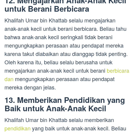
12. Mengajarkan Anak-Anak Kecil
untuk Berani Berbicara
Khalifah Umar bin Khattab selalu mengajarkan
anak-anak kecil untuk berani berbicara. Beliau tahu
bahwa anak-anak kecil seringkali tidak berani
mengungkapkan perasaan atau pendapat mereka
karena takut diabaikan atau dianggap tidak penting.
Oleh karena itu, beliau selalu berusaha untuk
mengajarkan anak-anak kecil untuk berani
berbicara
dan
mengungkapkan perasaan atau pendapat
mereka dengan jelas.
13. Memberikan Pendidikan yang
Baik untuk Anak-Anak Kecil
Khalifah Umar bin Khattab selalu memberikan
pendidikan
yang baik untuk anak-anak kecil. Beliau