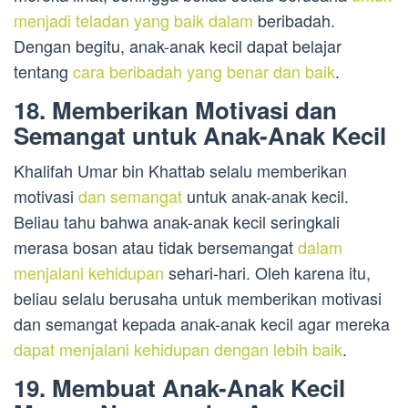
menjadi teladan yang baik dalam
beribadah.
Dengan begitu, anak-anak kecil dapat belajar
tentang
cara beribadah yang benar dan baik
.
18. Memberikan Motivasi dan
Semangat untuk Anak-Anak Kecil
Khalifah Umar bin Khattab selalu memberikan
motivasi
dan semangat
untuk anak-anak kecil.
Beliau tahu bahwa anak-anak kecil seringkali
merasa bosan atau tidak bersemangat
dalam
menjalani kehidupan
sehari-hari. Oleh karena itu,
beliau selalu berusaha untuk memberikan motivasi
dan semangat kepada anak-anak kecil agar mereka
dapat menjalani kehidupan dengan lebih baik
.
19. Membuat Anak-Anak Kecil