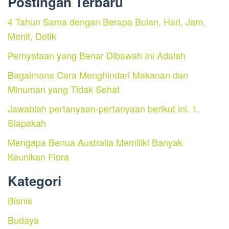
Postingan Terbaru
4 Tahun Sama dengan Berapa Bulan, Hari, Jam,
Menit, Detik
Pernyataan yang Benar Dibawah Ini Adalah
Bagaimana Cara Menghindari Makanan dan
Minuman yang Tidak Sehat
Jawablah pertanyaan-pertanyaan berikut ini. 1.
Siapakah
Mengapa Benua Australia Memiliki Banyak
Keunikan Flora
Kategori
Bisnis
Budaya