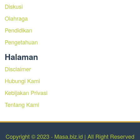
Diskusi
Olahraga
Pendidikan
Pengetahuan
Halaman
Disclaimer
Hubungi Kami
Kebijakan Privasi
Tentang Kami
Copyright © 2023 - Masa.biz.id | All Right Reserved