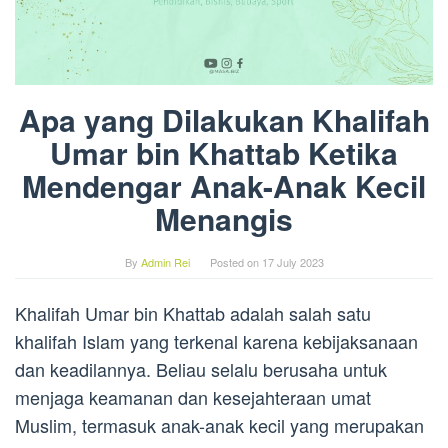
Apa yang Dilakukan Khalifah
Umar bin Khattab Ketika
Mendengar Anak-Anak Kecil
Menangis
By
Admin Rei
Posted on
17 July 2023
Khalifah Umar bin Khattab adalah salah satu
khalifah Islam yang terkenal karena kebijaksanaan
dan keadilannya. Beliau selalu berusaha untuk
menjaga keamanan dan kesejahteraan umat
Muslim, termasuk anak-anak kecil yang merupakan