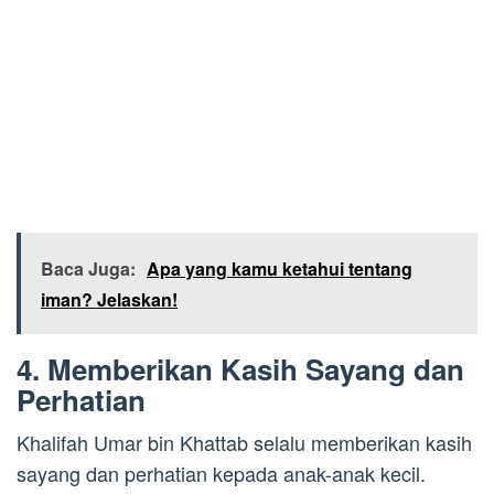
Baca Juga:
Apa yang kamu ketahui tentang
iman? Jelaskan!
4. Memberikan Kasih Sayang dan
Perhatian
Khalifah Umar bin Khattab selalu memberikan kasih
sayang dan perhatian kepada anak-anak kecil.