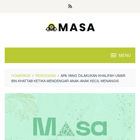
Skip
to
content
MENU
HOMEPAGE
/
PENDIDIKAN
/
APA YANG DILAKUKAN KHALIFAH UMAR
BIN KHATTAB KETIKA MENDENGAR ANAK-ANAK KECIL MENANGIS