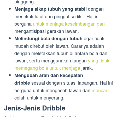
pinggang.
dengan
Menjaga sikap tubuh yang stabil
menekuk lutut dan pinggul sedikit. Hal ini
berguna
untuk menjaga keseimbangan dan
mengantisipasi gerakan lawan.
agar tidak
Melindungi bola dengan tubuh
mudah direbut oleh lawan. Caranya adalah
dengan meletakkan tubuh di antara bola dan
lawan, serta menggunakan tangan
yang tidak
memegang bola untuk menjaga
jarak.
Mengubah arah dan kecepatan
sesuai dengan situasi lapangan. Hal ini
dribble
berguna untuk mengecoh lawan dan
mencari
celah untuk menyerang.
Jenis-Jenis Dribble