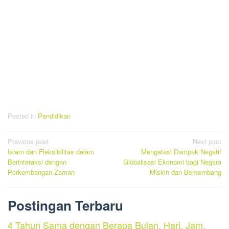
Posted in
Pendidikan
Post
Previous post
Next post
Islam dan Fleksibilitas dalam
Mengatasi Dampak Negatif
navigation
Berinteraksi dengan
Globalisasi Ekonomi bagi Negara
Perkembangan Zaman
Miskin dan Berkembang
Postingan Terbaru
4 Tahun Sama dengan Berapa Bulan, Hari, Jam,