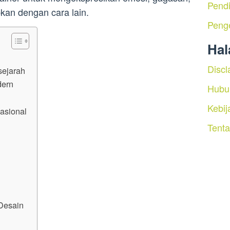
Pendi
kan dengan cara lain.
Peng
Ha
Discl
sejarah
dern
Hubu
Kebij
asional
Tent
 Desain