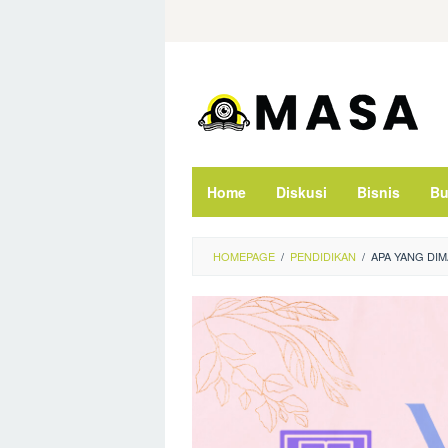
Skip
to
content
Home
Diskusi
Bisnis
Bu
HOMEPAGE
/
PENDIDIKAN
/
APA YANG DI