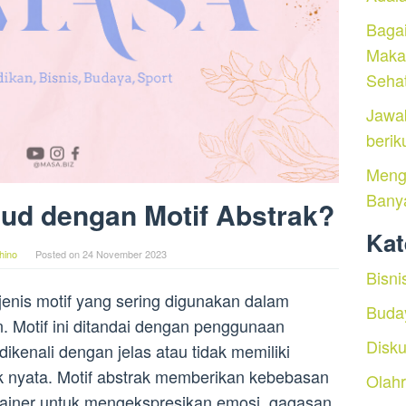
Baga
Maka
Seha
Jawa
berik
Menga
Bany
ud dengan Motif Abstrak?
Kat
hino
Posted on
24 November 2023
Bisni
 jenis motif yang sering digunakan dalam
Buda
n. Motif ini ditandai dengan penggunaan
Disku
ikenali dengan jelas atau tidak memiliki
ek nyata. Motif abstrak memberikan kebebasan
Olah
sainer untuk mengekspresikan emosi, gagasan,