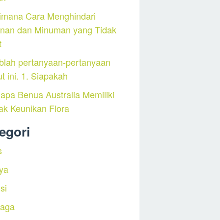
imana Cara Menghindari
nan dan Minuman yang Tidak
t
blah pertanyaan-pertanyaan
ut ini. 1. Siapakah
pa Benua Australia Memiliki
ak Keunikan Flora
egori
s
ya
si
raga