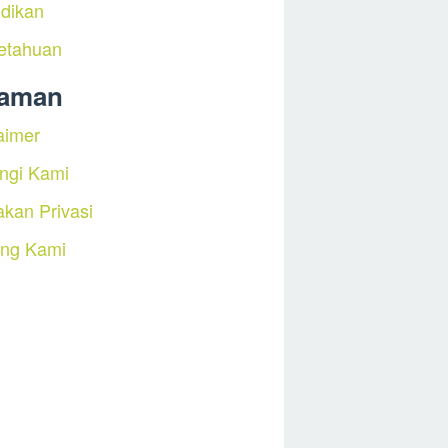
dikan
etahuan
laman
aimer
ngi Kami
akan Privasi
ang Kami