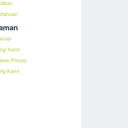
dikan
etahuan
laman
aimer
ngi Kami
akan Privasi
ang Kami