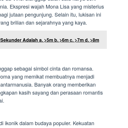
dunia. Ekspresi wajah Mona Lisa yang misterius
agi jutaan pengunjung. Selain itu, lukisan ini
yang brilian dan sejarahnya yang kaya.
 Sekunder Adalah a. >5m b. >6m c. >7m d. >8m
ggap sebagai simbol cinta dan romansa.
aroma yang memikat membuatnya menjadi
 antarmanusia. Banyak orang memberikan
gkapan kasih sayang dan perasaan romantis
i.
i ikonik dalam budaya populer. Kekuatan