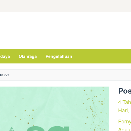
daya
Olahraga
Pengetahuan
IK ???
Pos
4 Ta
Hari,
Perny
Adal