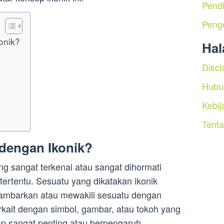
Pendi
Peng
onik?
Ha
Discl
Hubu
Kebij
Tent
dengan Ikonik?
ng sangat terkenal atau sangat dihormati
ertentu. Sesuatu yang dikatakan ikonik
ambarkan atau mewakili sesuatu dengan
erkait dengan simbol, gambar, atau tokoh yang
ap sangat penting atau berpengaruh.