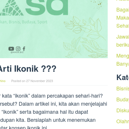
Baga
Maka
Seha
Jawa
berik
Menga
Bany
rti Ikonik ???
Kat
hino
Posted on
27 November 2023
Bisni
ata “ikonik” dalam percakapan sehari-hari?
Buda
rsebut? Dalam artikel ini, kita akan menjelajahi
Disku
 “ikonik” serta bagaimana hal itu dapat
dupan kita. Bersiaplah untuk menemukan
Olah
ar konsep ikonik ini.