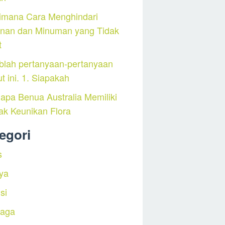
imana Cara Menghindari
nan dan Minuman yang Tidak
t
blah pertanyaan-pertanyaan
ut ini. 1. Siapakah
pa Benua Australia Memiliki
ak Keunikan Flora
egori
s
ya
si
raga