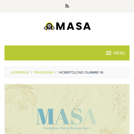
Skip
to
content
MENU
HOMEPAGE
/
PENDIDIKAN
/
14CMMTOLONG DIJAWAB YA