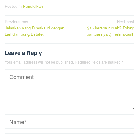
Posted in
Pendidikan
Post
Previous post
Next post
Jelaskan yang Dimaksud dengan
$15 berapa rupiah? Tolong
navigation
Lari Sambung/Estafet
bantuannya :) Terimakasih
Leave a Reply
Your email address will not be published.
Required fields are marked
*